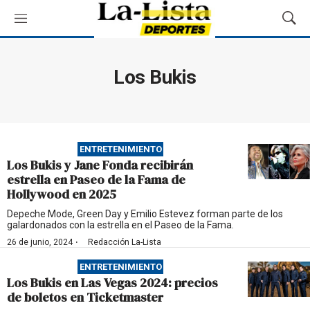
M
M
e
o
n
s
ú
t
Los Bukis
r
a
r
B
ú
ENTRETENIMIENTO
s
Los Bukis y Jane Fonda recibirán
q
estrella en Paseo de la Fama de
u
Hollywood en 2025
e
d
Depeche Mode, Green Day y Emilio Estevez forman parte de los
galardonados con la estrella en el Paseo de la Fama.
a
·
26 de junio, 2024
Redacción La-Lista
ENTRETENIMIENTO
Los Bukis en Las Vegas 2024: precios
de boletos en Ticketmaster