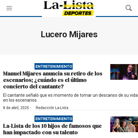
M
M
e
o
n
s
ú
t
Lucero Mijares
r
a
r
B
ú
ENTRETENIMIENTO
s
Manuel Mijares anuncia su retiro de los
q
escenarios; ¿cuándo es el último
u
concierto del cantante?
e
d
El cantante señaló que es momento de tomar un descanso de su vida
en los escenarios.
a
·
8 de abril, 2025
Redacción La-Lista
ENTRETENIMIENTO
La-Lista de los 10 hijos de famosos que
han impactado con su talento