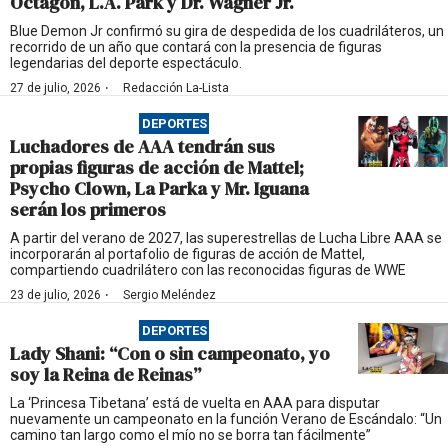
Octagón, L.A. Park y Dr. Wagner Jr.
Blue Demon Jr confirmó su gira de despedida de los cuadriláteros, un
recorrido de un año que contará con la presencia de figuras
legendarias del deporte espectáculo.
·
27 de julio, 2026
Redacción La-Lista
DEPORTES
Luchadores de AAA tendrán sus
propias figuras de acción de Mattel;
Psycho Clown, La Parka y Mr. Iguana
serán los primeros
A partir del verano de 2027, las superestrellas de Lucha Libre AAA se
incorporarán al portafolio de figuras de acción de Mattel,
compartiendo cuadrilátero con las reconocidas figuras de WWE
·
23 de julio, 2026
Sergio Meléndez
DEPORTES
Lady Shani: “Con o sin campeonato, yo
soy la Reina de Reinas”
La ‘Princesa Tibetana’ está de vuelta en AAA para disputar
nuevamente un campeonato en la función Verano de Escándalo: “Un
camino tan largo como el mío no se borra tan fácilmente”