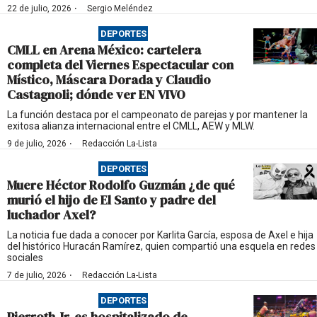
·
22 de julio, 2026
Sergio Meléndez
DEPORTES
CMLL en Arena México: cartelera
completa del Viernes Espectacular con
Místico, Máscara Dorada y Claudio
Castagnoli; dónde ver EN VIVO
La función destaca por el campeonato de parejas y por mantener la
exitosa alianza internacional entre el CMLL, AEW y MLW.
·
9 de julio, 2026
Redacción La-Lista
DEPORTES
Muere Héctor Rodolfo Guzmán ¿de qué
murió el hijo de El Santo y padre del
luchador Axel?
La noticia fue dada a conocer por Karlita García, esposa de Axel e hija
del histórico Huracán Ramírez, quien compartió una esquela en redes
sociales
·
7 de julio, 2026
Redacción La-Lista
DEPORTES
Pierroth Jr. es hospitalizado de