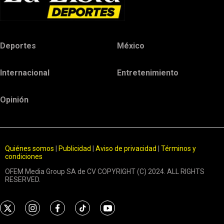
Deportes
México
Internacional
Entretenimiento
Opinión
Quiénes somos
|
Publicidad
|
Aviso de privacidad
|
Términos y
condiciones
OFEM Media Group SA de CV COPYRIGHT (C) 2024. ALL RIGHTS
RESERVED.
t
i
f
t
y
w
n
a
i
o