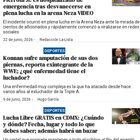
emergencia tras desvanecerse en
plena lucha en la arena Neza VIDEO
El incidente ocurrió en plena lucha en la Arena Neza ante la mirada de
cientos de aficionados y rápidamente comenzó a viralizarse en redes
sociales
·
22 de junio, 2026
Redacción La-Lista
DEPORTES
Konnan sufre amputación de sus dos
piernas, reporta exintegrante de la
WWE; ¿qué enfermedad tiene el
luchador?
Una enfermedad muy compleja es la que ha atacado desde hace
varios años al exluchador de la Triple A.
·
9 de junio, 2026
Hugo García
DEPORTES
Lucha Libre GRATIS en CDMX: ¿Cuándo
y dónde? Fecha, lugar y todo lo que
debes saber; además habrá un bazar
Un cartel que promete mantener a todo el público al filo del asiento