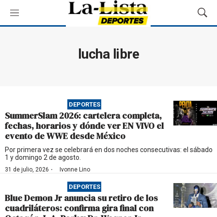
M
M
e
o
n
s
ú
t
lucha libre
r
a
r
B
ú
DEPORTES
s
SummerSlam 2026: cartelera completa,
q
fechas, horarios y dónde ver EN VIVO el
u
evento de WWE desde México
e
d
Por primera vez se celebrará en dos noches consecutivas: el sábado
1 y domingo 2 de agosto.
a
·
31 de julio, 2026
Ivonne Lino
DEPORTES
Blue Demon Jr anuncia su retiro de los
cuadriláteros: confirma gira final con