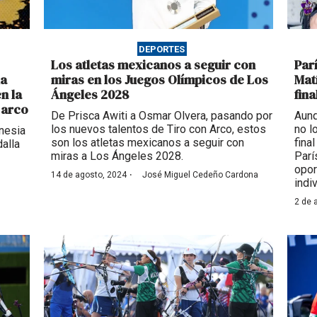
DEPORTES
Los atletas mexicanos a seguir con
Par
la
miras en los Juegos Olímpicos de Los
Mat
n la
Ángeles 2028
fin
 arco
De Prisca Awiti a Osmar Olvera, pasando por
Aunq
los nuevos talentos de Tiro con Arco, estos
no l
onesia
son los atletas mexicanos a seguir con
fina
alla
miras a Los Ángeles 2028.
Parí
opor
·
14 de agosto, 2024
José Miguel Cedeño Cardona
indi
2 de 