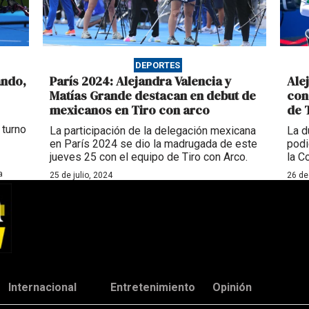
DEPORTES
ándo,
París 2024: Alejandra Valencia y
Ale
Matías Grande destacan en debut de
con
mexicanos en Tiro con arco
de 
 turno
La participación de la delegación mexicana
La d
en París 2024 se dio la madrugada de este
podi
jueves 25 con el equipo de Tiro con Arco.
la C
a
25 de julio, 2024
26 de
Internacional
Entretenimiento
Opinión