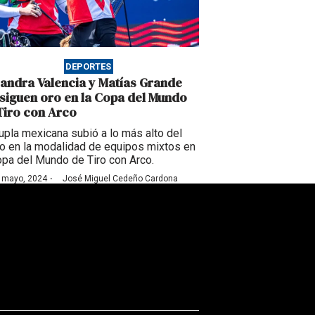
DEPORTES
jandra Valencia y Matías Grande
siguen oro en la Copa del Mundo
Tiro con Arco
upla mexicana subió a lo más alto del
o en la modalidad de equipos mixtos en
opa del Mundo de Tiro con Arco.
·
 mayo, 2024
José Miguel Cedeño Cardona