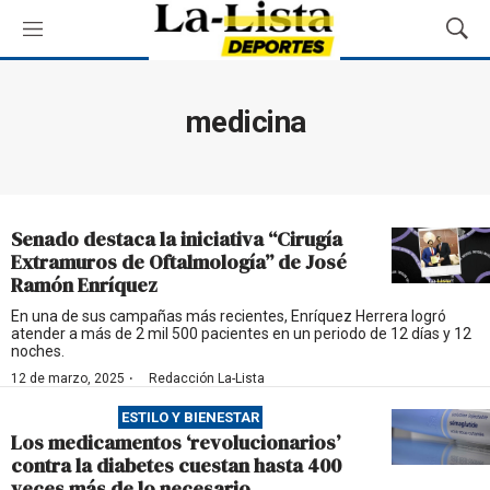
M
M
e
o
n
s
ú
t
medicina
r
a
r
B
ú
Senado destaca la iniciativa “Cirugía
s
Extramuros de Oftalmología” de José
q
Ramón Enríquez
u
e
En una de sus campañas más recientes, Enríquez Herrera logró
atender a más de 2 mil 500 pacientes en un periodo de 12 días y 12
d
noches.
a
·
12 de marzo, 2025
Redacción La-Lista
ESTILO Y BIENESTAR
Los medicamentos ‘revolucionarios’
contra la diabetes cuestan hasta 400
veces más de lo necesario