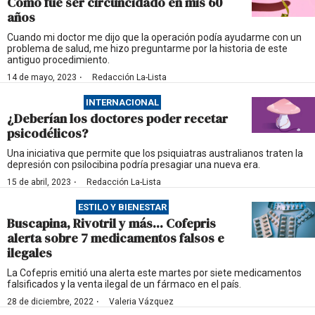
Cómo fue ser circuncidado en mis 60
años
Cuando mi doctor me dijo que la operación podía ayudarme con un
problema de salud, me hizo preguntarme por la historia de este
antiguo procedimiento.
·
14 de mayo, 2023
Redacción La-Lista
INTERNACIONAL
¿Deberían los doctores poder recetar
psicodélicos?
Una iniciativa que permite que los psiquiatras australianos traten la
depresión con psilocibina podría presagiar una nueva era.
·
15 de abril, 2023
Redacción La-Lista
ESTILO Y BIENESTAR
Buscapina, Rivotril y más... Cofepris
alerta sobre 7 medicamentos falsos e
ilegales
La Cofepris emitió una alerta este martes por siete medicamentos
falsificados y la venta ilegal de un fármaco en el país.
·
28 de diciembre, 2022
Valeria Vázquez