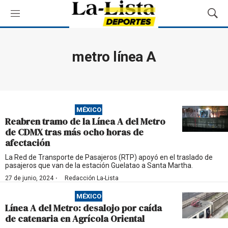
M
M
e
o
n
s
ú
t
metro línea A
r
a
r
B
ú
MÉXICO
s
Reabren tramo de la Línea A del Metro
q
de CDMX tras más ocho horas de
u
afectación
e
d
La Red de Transporte de Pasajeros (RTP) apoyó en el traslado de
pasajeros que van de la estación Guelatao a Santa Martha.
a
·
27 de junio, 2024
Redacción La-Lista
MÉXICO
Línea A del Metro: desalojo por caída
de catenaria en Agrícola Oriental