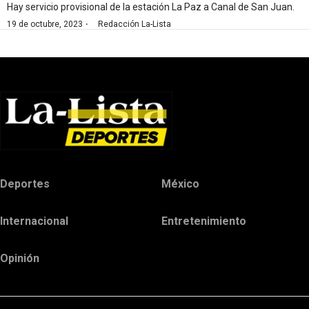
Hay servicio provisional de la estación La Paz a Canal de San Juan.
·
19 de octubre, 2023
Redacción La-Lista
Deportes
México
Internacional
Entretenimiento
Opinión