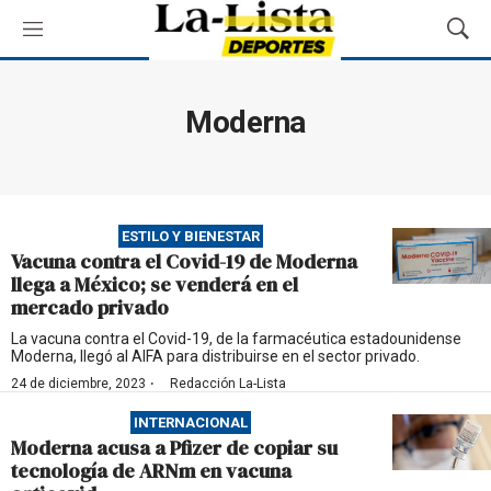
M
M
e
o
n
s
ú
t
Moderna
r
a
r
B
ú
ESTILO Y BIENESTAR
s
Vacuna contra el Covid-19 de Moderna
q
llega a México; se venderá en el
u
mercado privado
e
d
La vacuna contra el Covid-19, de la farmacéutica estadounidense
Moderna, llegó al AIFA para distribuirse en el sector privado.
a
·
24 de diciembre, 2023
Redacción La-Lista
INTERNACIONAL
Moderna acusa a Pfizer de copiar su
tecnología de ARNm en vacuna