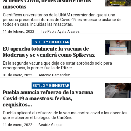
Si tienes Covid, debes aislarte de tus
mascotas
Científicos universitarios de la UNAM recomiendan que si una
persona presenta síntomas de Covid-19 es necesario aislarse de
todos en casa, incluidas las mascotas.
·
11 de febrero, 2022
Ilse Paola Ayala Alvarez
ESTILO Y BIENESTAR
EU aprueba totalmente la vacuna de
Moderna y se venderá como Spikevax
Es la segunda vacuna que deja de estar aprobado solo para
emergencia, la primer fue la de Pfizer.
·
31 de enero, 2022
Antonio Hernandez
ESTILO Y BIENESTAR
Puebla anuncia refuerzo de la vacuna
Covid-19 a maestros: fechas,
requisitos...
Puebla aplicará el refuerzo de la vacuna contra covid a los docentes
que recibieron el biológico de CanSino.
·
11 de enero, 2022
Beatriz Gaspar