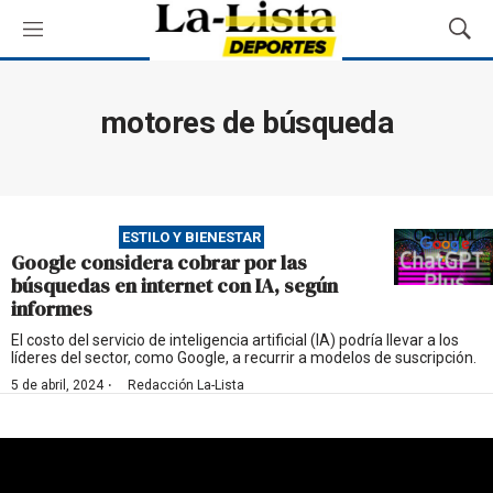
M
M
e
o
n
s
ú
t
motores de búsqueda
r
a
r
B
ú
ESTILO Y BIENESTAR
s
Google considera cobrar por las
q
búsquedas en internet con IA, según
u
informes
e
d
El costo del servicio de inteligencia artificial (IA) podría llevar a los
líderes del sector, como Google, a recurrir a modelos de suscripción.
a
·
5 de abril, 2024
Redacción La-Lista