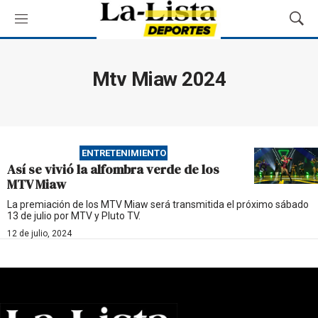
M
M
e
o
n
s
ú
t
Mtv Miaw 2024
r
a
r
B
ú
ENTRETENIMIENTO
s
Así se vivió la alfombra verde de los
q
MTV Miaw
u
e
La premiación de los MTV Miaw será transmitida el próximo sábado
13 de julio por MTV y Pluto TV.
d
a
12 de julio, 2024