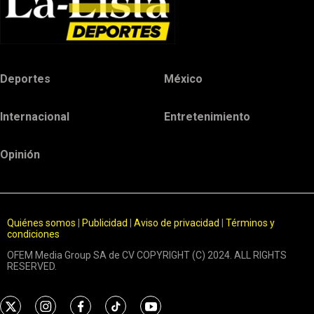
Deportes
México
Internacional
Entretenimiento
Opinión
Quiénes somos
|
Publicidad
|
Aviso de privacidad
|
Términos y
condiciones
OFEM Media Group SA de CV COPYRIGHT (C) 2024. ALL RIGHTS
RESERVED.
t
i
f
t
y