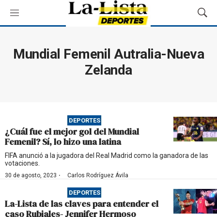
M
M
e
o
n
s
ú
t
Mundial Femenil Autralia-Nueva
r
Zelanda
a
r
B
ú
s
q
DEPORTES
u
¿Cuál fue el mejor gol del Mundial
e
Femenil? Sí, lo hizo una latina
d
FIFA anunció a la jugadora del Real Madrid como la ganadora de las
a
votaciones.
·
30 de agosto, 2023
Carlos Rodríguez Ávila
DEPORTES
La-Lista de las claves para entender el
caso Rubiales- Jennifer Hermoso