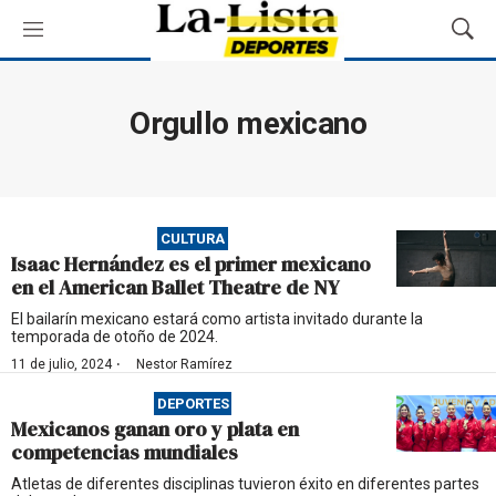
M
M
e
o
n
s
ú
t
Orgullo mexicano
r
a
r
B
ú
CULTURA
s
Isaac Hernández es el primer mexicano
q
en el American Ballet Theatre de NY
u
e
El bailarín mexicano estará como artista invitado durante la
temporada de otoño de 2024.
d
a
·
11 de julio, 2024
Nestor Ramírez
DEPORTES
Mexicanos ganan oro y plata en
competencias mundiales
Atletas de diferentes disciplinas tuvieron éxito en diferentes partes