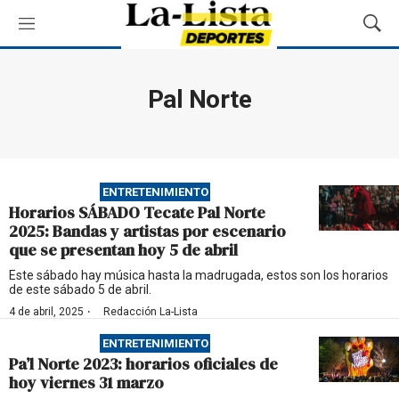
M
M
e
o
n
s
ú
t
Pal Norte
r
a
r
B
ú
ENTRETENIMIENTO
s
Horarios SÁBADO Tecate Pal Norte
q
2025: Bandas y artistas por escenario
u
que se presentan hoy 5 de abril
e
d
Este sábado hay música hasta la madrugada, estos son los horarios
de este sábado 5 de abril.
a
·
4 de abril, 2025
Redacción La-Lista
ENTRETENIMIENTO
Pa’l Norte 2023: horarios oficiales de
hoy viernes 31 marzo