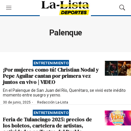
M
M
e
o
n
s
ú
t
Palenque
r
a
r
B
ú
ENTRETENIMIENTO
s
¡Por mujeres como tú! Christian Nodal y
q
Pepe Aguilar cantan por primera vez
u
juntos en vivo | VIDEO
e
d
En el Palenque de San Juan del Río, Querétaro, se vivió este inédito
momento entre suegro y yerno.
a
·
30 de junio, 2025
Redacción La-Lista
ENTRETENIMIENTO
Feria de Tulancingo 2025: precios de
los boletos, cartelera de artistas,