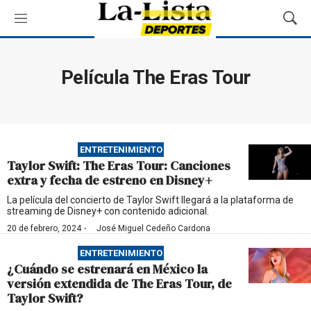
M
M
e
o
n
s
ú
t
Película The Eras Tour
r
a
r
B
ú
ENTRETENIMIENTO
s
Taylor Swift: The Eras Tour: Canciones
q
extra y fecha de estreno en Disney+
u
e
La película del concierto de Taylor Swift llegará a la plataforma de
streaming de Disney+ con contenido adicional.
d
a
·
20 de febrero, 2024
José Miguel Cedeño Cardona
ENTRETENIMIENTO
¿Cuándo se estrenará en México la
versión extendida de The Eras Tour, de
Taylor Swift?