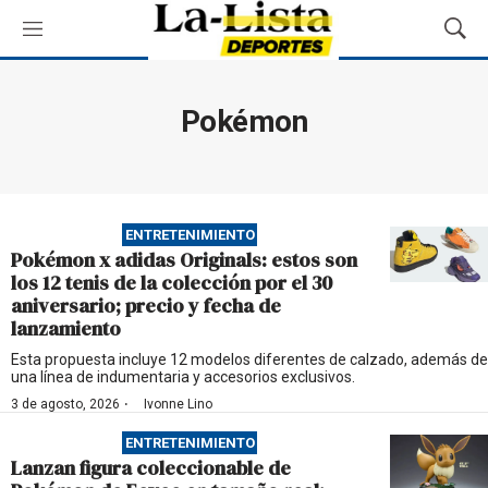
M
M
e
o
n
s
ú
t
Pokémon
r
a
r
B
ú
ENTRETENIMIENTO
s
Pokémon x adidas Originals: estos son
q
los 12 tenis de la colección por el 30
u
aniversario; precio y fecha de
e
lanzamiento
d
a
Esta propuesta incluye 12 modelos diferentes de calzado, además de
una línea de indumentaria y accesorios exclusivos.
·
3 de agosto, 2026
Ivonne Lino
ENTRETENIMIENTO
Lanzan figura coleccionable de