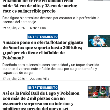
Pokémon de Eevee en tamaño real:
mide 34 cm de alto y 33 cm de ancho;
éste es su increíble precio
Esta figura hiperrealista destaca por capturar a la perfección la
esencia del personaje.
·
29 de julio, 2026
Ivonne Lino
ENTRETENIMIENTO
Amazon pone en oferta flotador gigante
de Snorlax que soporta hasta 200 kilos;
¿qué precio tiene el inflable de
Pokémon?
Diseñado para quienes buscan comodidad y un toque divertido
durante el verano, este inflable destaca por su gran tamaño y
capacidad de carga.
·
27 de julio, 2026
Azucena Villa
ENTRETENIMIENTO
Así es la Poké Ball de Lego y Pokémon
con más de 2 mil piezas con un
escenario sorpresa en su interior y
minifiguras; precio del nuevo set