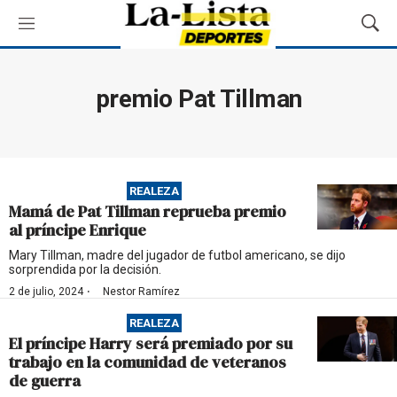
M
M
e
o
n
s
ú
t
premio Pat Tillman
r
a
r
B
ú
REALEZA
s
Mamá de Pat Tillman reprueba premio
q
al príncipe Enrique
u
e
Mary Tillman, madre del jugador de futbol americano, se dijo
sorprendida por la decisión.
d
a
·
2 de julio, 2024
Nestor Ramírez
REALEZA
El príncipe Harry será premiado por su
trabajo en la comunidad de veteranos
de guerra