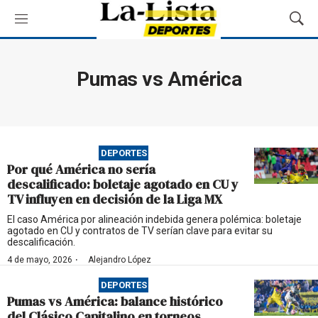
M
M
e
o
n
s
ú
t
Pumas vs América
r
a
r
B
ú
DEPORTES
s
Por qué América no sería
q
descalificado: boletaje agotado en CU y
u
TV influyen en decisión de la Liga MX
e
d
El caso América por alineación indebida genera polémica: boletaje
agotado en CU y contratos de TV serían clave para evitar su
a
descalificación.
·
4 de mayo, 2026
Alejandro López
DEPORTES
Pumas vs América: balance histórico
del Clásico Capitalino en torneos