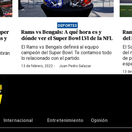
DEPORTES
uper
Rams vs Bengals: A qué hora es y
Ram
s y
dónde ver el Super Bowl LVI de la NFL
del
El Rams vs Bengals definirá al equipo
El S
campeón del Super Bowl. Te contamos todo
del 
tirán
lo relacionado con el partido.
de p
espe
·
13 de febrero, 2022
Juan Pedro Salazar
13 de
Internacional
Entretenimiento
Opinión