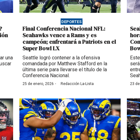
DEPORTES
?
Final Conferencia Nacional NFL:
Sea
ción
Seahawks vence a Rams y es
hor
campeón; enfrentará a Patriots en el
Con
Super Bowl LX
Bow
ar una
Seattle logró contener a la ofensiva
Este
buscar
comandada por Matthew Stafford en la
será
última serie para llevarse el título de la
entr
Conferencia Nacional.
Sea
·
25 de enero, 2026
Redacción La-Lista
23 de