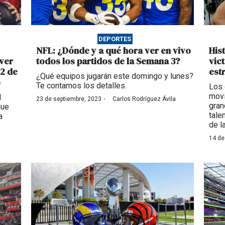
DEPORTES
NFL: ¿Dónde y a qué hora ver en vivo
His
ver
todos los partidos de la Semana 3?
vic
12 de
est
¿Qué equipos jugarán este domingo y lunes?
o
Te contamos los detalles.
Los 
movi
l
·
23 de septiembre, 2023
Carlos Rodríguez Ávila
gran
que
tale
a
de l
14 de