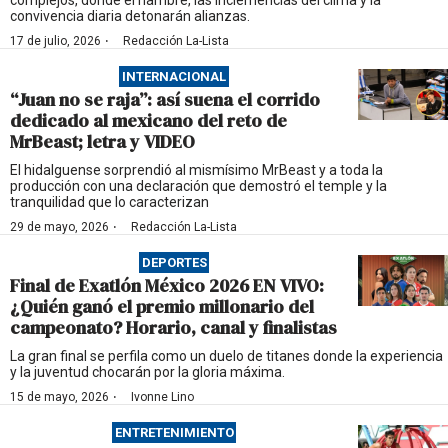
complejos, donde el hambre, las inclemencias del clima y la
convivencia diaria detonarán alianzas.
·
17 de julio, 2026
Redacción La-Lista
INTERNACIONAL
“Juan no se raja”: así suena el corrido
dedicado al mexicano del reto de
MrBeast; letra y VIDEO
El hidalguense sorprendió al mismísimo MrBeast y a toda la
producción con una declaración que demostró el temple y la
tranquilidad que lo caracterizan
·
29 de mayo, 2026
Redacción La-Lista
DEPORTES
Final de Exatlón México 2026 EN VIVO:
¿Quién ganó el premio millonario del
campeonato? Horario, canal y finalistas
La gran final se perfila como un duelo de titanes donde la experiencia
y la juventud chocarán por la gloria máxima.
·
15 de mayo, 2026
Ivonne Lino
ENTRETENIMIENTO