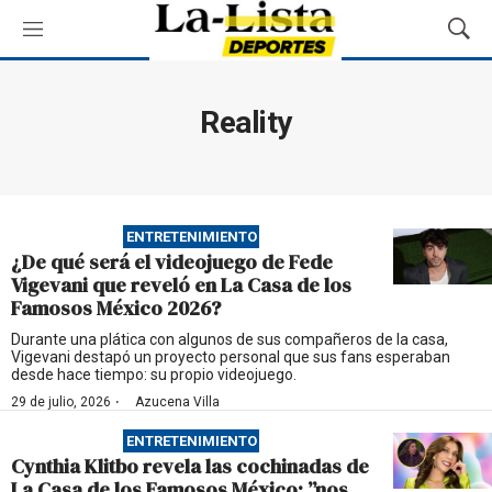
M
M
e
o
n
s
ú
t
Reality
r
a
r
B
ú
ENTRETENIMIENTO
s
¿De qué será el videojuego de Fede
q
Vigevani que reveló en La Casa de los
u
Famosos México 2026?
e
d
Durante una plática con algunos de sus compañeros de la casa,
Vigevani destapó un proyecto personal que sus fans esperaban
a
desde hace tiempo: su propio videojuego.
·
29 de julio, 2026
Azucena Villa
ENTRETENIMIENTO
Cynthia Klitbo revela las cochinadas de
La Casa de los Famosos México: ”nos