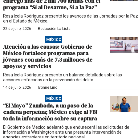
entregó más de 2 mil 700 armas con el
programa “Sí al Desarme, Sí a la Paz”
Rosa Icela Rodríguez presentó los avances de las Jornadas por la Paz
en el Estado de México.
·
22 de julio, 2026
Redacción La-Lista
MÉXICO
Atención a las causas: Gobierno de
México fortalece programas para
jóvenes con más de 7.3 millones de
apoyos y servicios
Rosa Icela Rodríguez presentó un balance detallado sobre las
acciones enfocadas en la prevención del delito.
·
14 de julio, 2026
Ivonne Lino
MÉXICO
“El Mayo” Zambada, a un paso de la
cadena perpetua; México exige al FBI
toda la información sobre su captura
El Gobierno de México adelantó que endurecerá las solicitudes de
información a Washington ante una presunta intervención de
agencias extranjeras en territorio nacional.