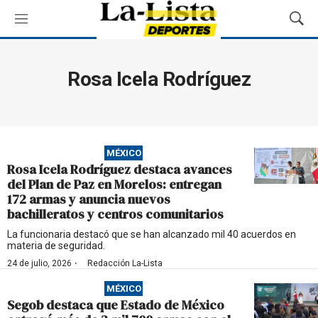
M
M
e
o
n
s
ú
t
Rosa Icela Rodríguez
r
a
r
B
ú
MÉXICO
s
Rosa Icela Rodríguez destaca avances
q
del Plan de Paz en Morelos: entregan
u
172 armas y anuncia nuevos
e
bachilleratos y centros comunitarios
d
a
La funcionaria destacó que se han alcanzado mil 40 acuerdos en
materia de seguridad.
·
24 de julio, 2026
Redacción La-Lista
MÉXICO
Segob destaca que Estado de México