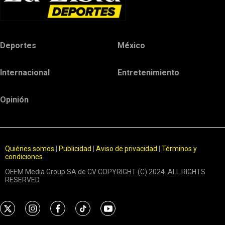
Deportes
México
Internacional
Entretenimiento
Opinión
Quiénes somos
|
Publicidad
|
Aviso de privacidad
|
Términos y
condiciones
OFEM Media Group SA de CV COPYRIGHT (C) 2024. ALL RIGHTS
RESERVED.
t
i
f
t
y
w
n
a
i
o