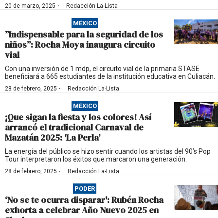
·
20 de marzo, 2025
Redacción La-Lista
MÉXICO
”Indispensable para la seguridad de los
niños”: Rocha Moya inaugura circuito
vial
Con una inversión de 1 mdp, el circuito vial de la primaria STASE
beneficiará a 665 estudiantes de la institución educativa en Culiacán.
·
28 de febrero, 2025
Redacción La-Lista
MÉXICO
¡Que sigan la fiesta y los colores! Así
arrancó el tradicional Carnaval de
Mazatán 2025: ‘La Perla’
La energía del público se hizo sentir cuando los artistas del 90’s Pop
Tour interpretaron los éxitos que marcaron una generación.
·
28 de febrero, 2025
Redacción La-Lista
PODER
‘No se te ocurra disparar': Rubén Rocha
exhorta a celebrar Año Nuevo 2025 en