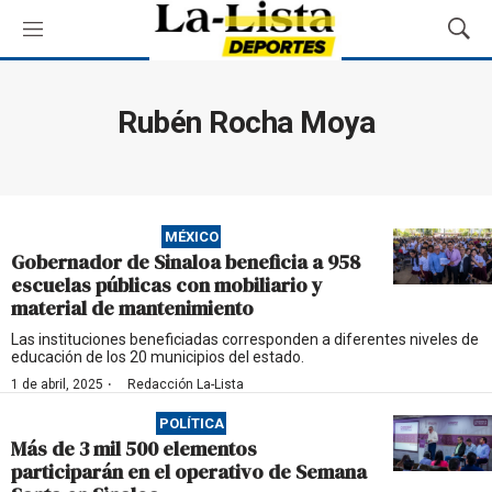
M
M
e
o
n
s
ú
t
Rubén Rocha Moya
r
a
r
B
ú
MÉXICO
s
Gobernador de Sinaloa beneficia a 958
q
escuelas públicas con mobiliario y
u
material de mantenimiento
e
d
Las instituciones beneficiadas corresponden a diferentes niveles de
educación de los 20 municipios del estado.
a
·
1 de abril, 2025
Redacción La-Lista
POLÍTICA
Más de 3 mil 500 elementos
participarán en el operativo de Semana