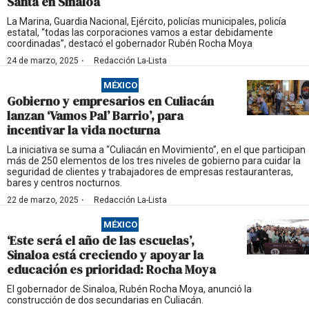
Santa en Sinaloa
La Marina, Guardia Nacional, Ejército, policías municipales, policía
estatal, “todas las corporaciones vamos a estar debidamente
coordinadas”, destacó el gobernador Rubén Rocha Moya
·
24 de marzo, 2025
Redacción La-Lista
MÉXICO
Gobierno y empresarios en Culiacán
lanzan ‘Vamos Pal’ Barrio’, para
incentivar la vida nocturna
La iniciativa se suma a “Culiacán en Movimiento”, en el que participan
más de 250 elementos de los tres niveles de gobierno para cuidar la
seguridad de clientes y trabajadores de empresas restauranteras,
bares y centros nocturnos.
·
22 de marzo, 2025
Redacción La-Lista
MÉXICO
‘Este será el año de las escuelas’,
Sinaloa está creciendo y apoyar la
educación es prioridad: Rocha Moya
El gobernador de Sinaloa, Rubén Rocha Moya, anunció la
construcción de dos secundarias en Culiacán.