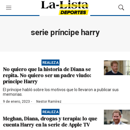
M
M
e
o
n
s
ú
t
serie príncipe harry
r
a
r
B
ú
REALEZA
s
No quiero que la historia de Diana se
q
repita. No quiero ser un padre viudo:
u
príncipe Harry
e
d
El príncipe habló sobre los motivos que lo llevaron a publicar sus
memorias.
a
·
9 de enero, 2023
Nestor Ramírez
REALEZA
Meghan, Diana, drogas y terapia: lo que
cuenta Harry en la serie de Apple TV