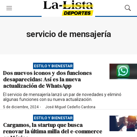
M
M
e
o
n
s
ú
t
servicio de mensajería
r
a
r
B
ú
ESTILO Y BIENESTAR
s
Dos nuevos iconos y dos funciones
q
desaparecidas: Así es la nueva
u
actualización de WhatsApp
e
d
El servicio de mensajería lanzó un par de novedades y eliminó
algunas funciones con su nueva actualización.
a
·
5 de diciembre, 2024
José Miguel Cedeño Cardona
ESTILO Y BIENESTAR
Cargamos, la startup que busca
renovar la última milla del e-commerce