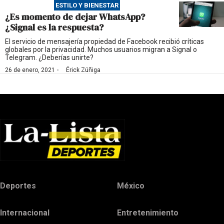
ESTILO Y BIENESTAR
¿Es momento de dejar WhatsApp?
¿Signal es la respuesta?
El servicio de mensajería propiedad de Facebook recibió críticas
globales por la privacidad. Muchos usuarios migran a Signal o
Telegram. ¿Deberías unirte?
·
26 de enero, 2021
Érick Zúñiga
Deportes
México
Internacional
Entretenimiento