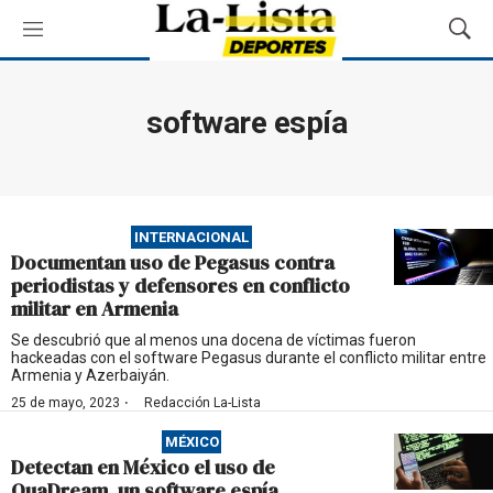
M
M
e
o
n
s
ú
t
software espía
r
a
r
B
ú
INTERNACIONAL
s
Documentan uso de Pegasus contra
q
periodistas y defensores en conflicto
u
militar en Armenia
e
d
Se descubrió que al menos una docena de víctimas fueron
hackeadas con el software Pegasus durante el conflicto militar entre
a
Armenia y Azerbaiyán.
·
25 de mayo, 2023
Redacción La-Lista
MÉXICO
Detectan en México el uso de
QuaDream, un software espía