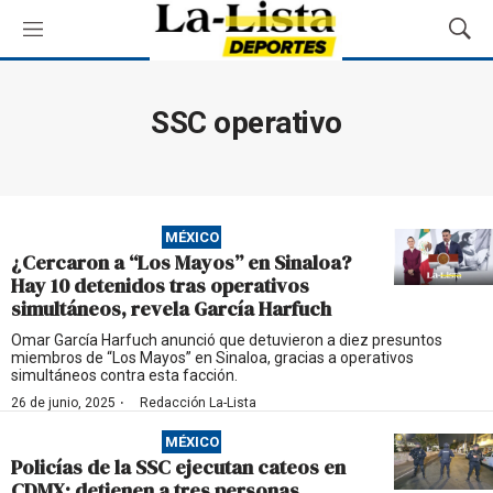
M
M
e
o
n
s
ú
t
SSC operativo
r
a
r
B
ú
MÉXICO
s
¿Cercaron a “Los Mayos” en Sinaloa?
q
Hay 10 detenidos tras operativos
u
simultáneos, revela García Harfuch
e
d
Omar García Harfuch anunció que detuvieron a diez presuntos
miembros de “Los Mayos” en Sinaloa, gracias a operativos
a
simultáneos contra esta facción.
·
26 de junio, 2025
Redacción La-Lista
MÉXICO
Policías de la SSC ejecutan cateos en
CDMX; detienen a tres personas,