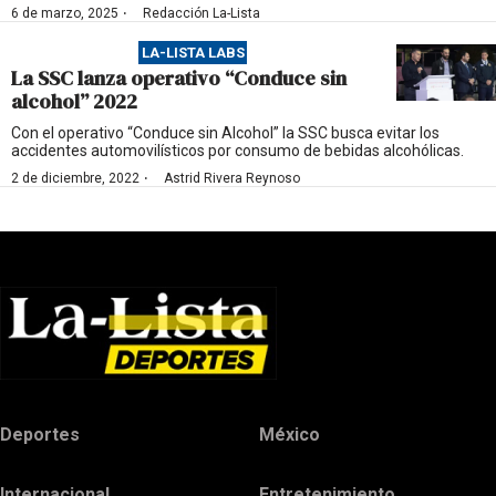
·
6 de marzo, 2025
Redacción La-Lista
LA-LISTA LABS
La SSC lanza operativo “Conduce sin
alcohol” 2022
Con el operativo “Conduce sin Alcohol” la SSC busca evitar los
accidentes automovilísticos por consumo de bebidas alcohólicas.
·
2 de diciembre, 2022
Astrid Rivera Reynoso
Deportes
México
Internacional
Entretenimiento