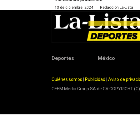
·
13 de diciembre, 2024
Redacción La-Lista
Deportes
México
Quiénes somos
|
Publicidad
|
Aviso de privac
OFEM Media Group SA de CV COPYRIGHT (C)