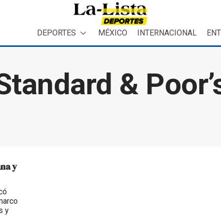
DEPORTES
MÉXICO
INTERNACIONAL
ENT
Standard & Poor’
ana y
có
 marco
s y