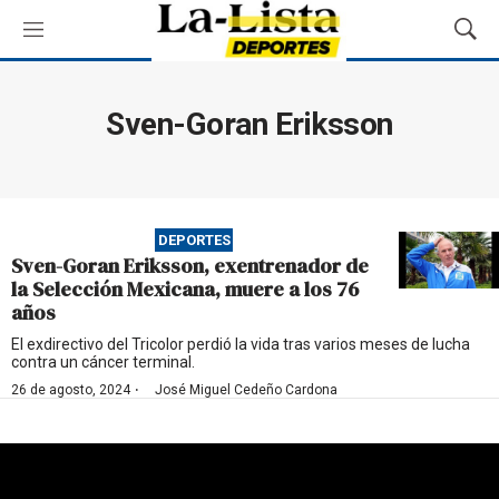
M
M
e
o
n
s
ú
t
Sven-Goran Eriksson
r
a
r
B
ú
DEPORTES
s
Sven-Goran Eriksson, exentrenador de
q
la Selección Mexicana, muere a los 76
u
años
e
d
El exdirectivo del Tricolor perdió la vida tras varios meses de lucha
contra un cáncer terminal.
a
·
26 de agosto, 2024
José Miguel Cedeño Cardona