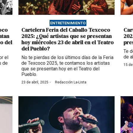
ENTRETENIMIENTO
coco
Cartelera Feria del Caballo Texcoco
Car
ntan
2025: ¿Qué artistas que se presentan
202
ro del
hoy miércoles 23 de abril en el Teatro
pre
del Pueblo?
Te d
de a
r el
No te pierdas de los últimos días de la Feria
s de
de Texcoco 2025, te contamos los artistas
15 de
que se presentan hoy en el Teatro del
Pueblo.
·
23 de abril, 2025
Redacción La-Lista