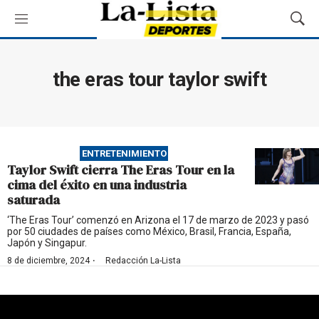
M
M
e
o
n
s
ú
t
the eras tour taylor swift
r
a
r
B
ú
ENTRETENIMIENTO
s
Taylor Swift cierra The Eras Tour en la
q
cima del éxito en una industria
u
saturada
e
d
‘The Eras Tour’ comenzó en Arizona el 17 de marzo de 2023 y pasó
por 50 ciudades de países como México, Brasil, Francia, España,
a
Japón y Singapur.
·
8 de diciembre, 2024
Redacción La-Lista