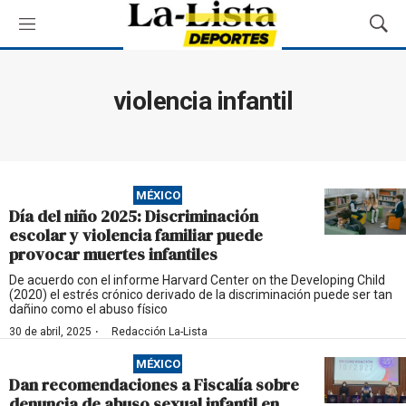
M
M
e
o
n
s
ú
t
violencia infantil
r
a
r
B
ú
MÉXICO
s
Día del niño 2025: Discriminación
q
escolar y violencia familiar puede
u
provocar muertes infantiles
e
d
De acuerdo con el informe Harvard Center on the Developing Child
(2020) el estrés crónico derivado de la discriminación puede ser tan
a
dañino como el abuso físico
·
30 de abril, 2025
Redacción La-Lista
MÉXICO
Dan recomendaciones a Fiscalía sobre
denuncia de abuso sexual infantil en