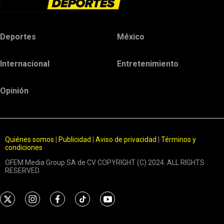
Deportes
México
Internacional
Entretenimiento
Opinión
Quiénes somos
|
Publicidad
|
Aviso de privacidad
|
Términos y
condiciones
OFEM Media Group SA de CV COPYRIGHT (C) 2024. ALL RIGHTS
RESERVED.
t
i
f
t
y
w
n
a
i
o