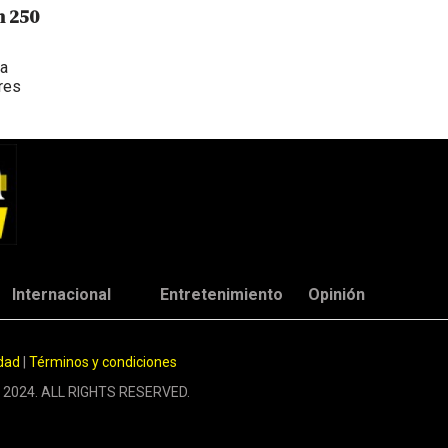
n 250
da
res
Internacional
Entretenimiento
Opinión
idad
|
Términos y condiciones
 2024. ALL RIGHTS RESERVED.