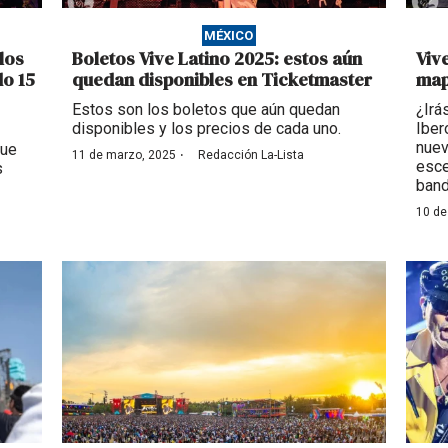
MÉXICO
los
Boletos Vive Latino 2025: estos aún
Viv
do 15
quedan disponibles en Ticketmaster
mapa
Estos son los boletos que aún quedan
¿Irá
disponibles y los precios de cada uno.
Iber
nuev
que
·
11 de marzo, 2025
Redacción La-Lista
esce
s
band
10 de