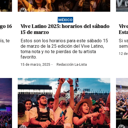
MÉXICO
go 16
Vive Latino 2025: horarios del sábado
Viv
15 de marzo
Est
s, te
Estos son los horarios para este sábado 15
Si v
de marzo de la 25 edición del Vive Latino,
sema
toma nota y no te pierdas de tu artista
12 de
favorito.
·
15 de marzo, 2025
Redacción La-Lista