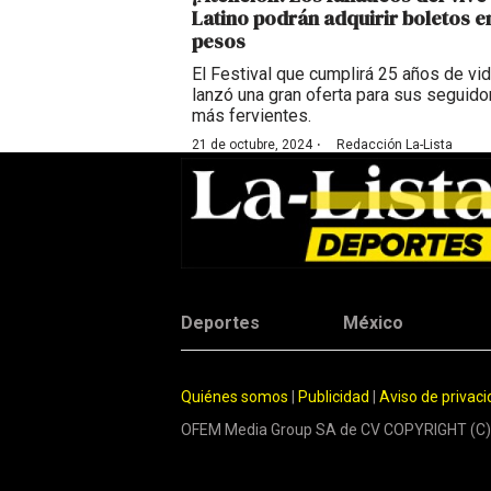
Latino podrán adquirir boletos e
pesos
El Festival que cumplirá 25 años de vi
lanzó una gran oferta para sus seguido
más fervientes.
·
21 de octubre, 2024
Redacción La-Lista
Deportes
México
Quiénes somos
|
Publicidad
|
Aviso de privac
OFEM Media Group SA de CV COPYRIGHT (C)