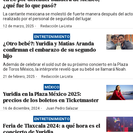
¿qué fue lo que pasó?
La cantante mexicana se molestó de fuerte manera después del acto
realizado por el personal de seguridad del lugar.
·
12 de marzo, 2025
Redacción La-Lista
ENTRETENIMIENTO
¿Otro bebé?: Yuridia y Matías Aranda
confirman el embarazo de su segundo
hijo
Además de celebrar el sold out de su próximo concierto en la Plaza
de Toros México, la intérprete reveló que su bebé se llamará Noah.
·
21 de febrero, 2025
Redacción La-Lista
MÉXICO
Yuridia en la Plaza México 2025:
precios de los boletos en Ticketmaster
·
16 de diciembre, 2024
Juan Pedro Salazar
ENTRETENIMIENTO
Feria de Tlaxcala 2024: a qué hora es el
concierto de Yuridia