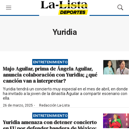
M
M
e
o
n
s
ú
t
Yuridia
r
a
r
B
ú
ENTRETENIMIENTO
s
Majo Aguilar, prima de Ángela Aguilar,
q
anuncia colaboración con Yuridia; ¿qué
u
canción van a interpretar?
e
d
Yuridia tendrá un concierto muy especial en el mes de abril, en donde
ha invitado a la joven de la dinastía Aguilar a compartir escenario con
a
ella.
·
26 de marzo, 2025
Redacción La-Lista
ENTRETENIMIENTO
Yuridia amenaza con detener concierto
en EU por defender bandera de México;