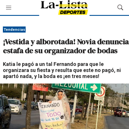
M
M
e
o
n
s
ú
t
Tendencias
r
¡Vestida y alborotada! Novia denuncia
a
r
estafa de su organizador de bodas
B
ú
Katia le pagó a un tal Fernando para que le
s
organizara su fiesta y resulta que este no pagó, ni
q
apartó nada, y la boda es ¡en tres meses!
u
e
d
a