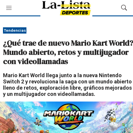
M
M
e
o
n
s
ú
t
Tendencias
r
¿Qué trae de nuevo Mario Kart World?
a
r
Mundo abierto, retos y multijugador
B
con videollamadas
ú
s
q
Mario Kart World llega junto a la nueva Nintendo
u
Switch 2 y revoluciona la saga con un mundo abierto
e
lleno de retos, exploración libre, gráficos mejorados
d
y un multijugador con videollamadas.
a