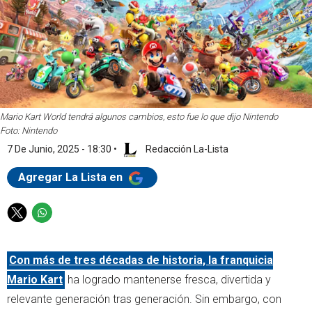
Mario Kart World tendrá algunos cambios, esto fue lo que dijo Nintendo
Foto: Nintendo
7 De Junio, 2025 - 18:30
•
Redacción La-Lista
Agregar La Lista en
T
W
w
h
i
a
Con más de tres décadas de historia, la franquicia
t
t
t
s
Mario Kart
ha logrado mantenerse fresca, divertida y
e
a
relevante generación tras generación. Sin embargo, con
r
p