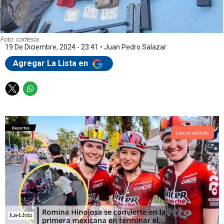
Foto: cortesía.
19 De Diciembre, 2024 - 23:41
•
Juan Pedro Salazar
Agregar La Lista en
T
W
w
h
i
a
t
t
t
s
Lea el artículo
e
a
r
p
p