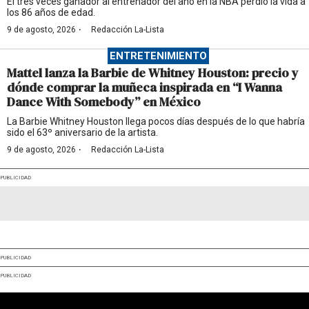
El tres veces ganador al entrenador del año en la NBA perdió la vida a
los 86 años de edad.
·
9 de agosto, 2026
Redacción La-Lista
ENTRETENIMIENTO
Mattel lanza la Barbie de Whitney Houston: precio y
dónde comprar la muñeca inspirada en “I Wanna
Dance With Somebody” en México
La Barbie Whitney Houston llega pocos días después de lo que habría
sido el 63º aniversario de la artista.
·
9 de agosto, 2026
Redacción La-Lista
PUBLICIDAD
PUBLICIDAD
PUBLICIDAD