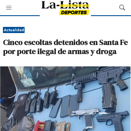
M
M
e
o
n
s
ú
t
Actualidad
r
Cinco escoltas detenidos en Santa Fe
a
r
por porte ilegal de armas y droga
B
ú
s
q
u
e
d
a