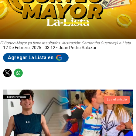
El Sorteo Mayor ya tiene resultados. Ilustración: Samantha Guerrero/La-Lista.
12 De Febrero, 2025 - 03:12
•
Juan Pedro Salazar
Agregar La Lista en
T
W
w
h
i
a
t
t
t
s
Lea el artículo
e
a
r
p
p