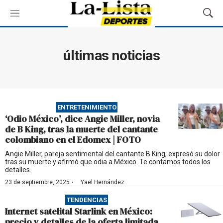
M
M
e
o
n
s
ú
t
últimas noticias
r
a
r
B
ú
ENTRETENIMIENTO
s
‘Odio México’, dice Angie Miller, novia
q
de B King, tras la muerte del cantante
u
colombiano en el Edomex | FOTO
e
d
Angie Miller, pareja sentimental del cantante B King, expresó su dolor
tras su muerte y afirmó que odia a México. Te contamos todos los
a
detalles.
·
23 de septiembre, 2025
Yael Hernández
TENDENCIAS
Internet satelital Starlink en México:
precio y detalles de la oferta limitada