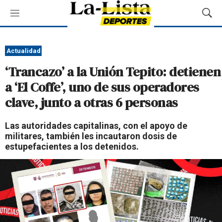
M
M
e
o
n
s
ú
t
Actualidad
r
‘Trancazo’ a la Unión Tepito: detienen
a
r
a ‘El Coffe’, uno de sus operadores
B
clave, junto a otras 6 personas
ú
s
q
Las autoridades capitalinas, con el apoyo de
u
militares, también les incautaron dosis de
e
estupefacientes a los detenidos.
d
a