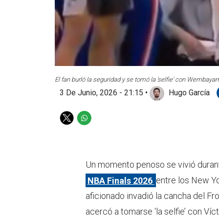
El fan burló la seguridad y se tomó la 'selfie' con Wembaya
3 De Junio, 2026 - 21:15
•
Hugo García
T
W
w
h
i
a
t
t
t
s
Un momento penoso se vivió durante
e
a
NBA Finals 2026
entre los New Yo
r
p
p
aficionado invadió la cancha del Fr
acercó a tomarse ‘la selfie’ con V