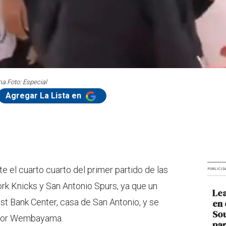
ma.
Foto: Especial
Agregar La Lista en
 el cuarto cuarto del primer partido de las
PUBLICID
rk Knicks y San Antonio Spurs, ya que un
Lea
ost Bank Center, casa de San Antonio, y se
en 
Sou
íctor Wembayama.
par