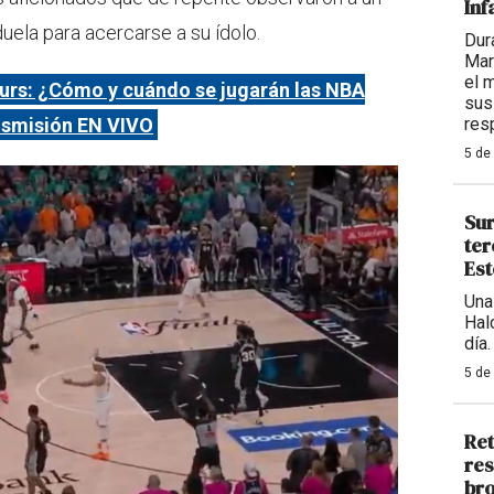
Inf
duela para acercarse a su ídolo.
Dur
Mar
el 
urs: ¿Cómo y cuándo se jugarán las NBA
sus
ansmisión EN VIVO
res
5 de
Sur
ter
Est
Una
Hal
día.
5 de
Ret
res
bro