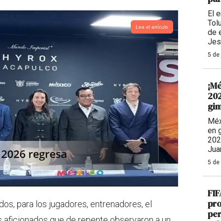
El 
Tolu
Lea el artículo
de 
Jes
5 de
¡Mé
202
gim
Méx
en 
202
Jua
5 de
FIF
pro
os, para los jugadores, entrenadores, el
per
s aficionados que de repente observaron a un