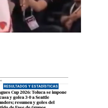
AD
RESULTADOS Y ESTADÍSTICAS
gues Cup 2026: Toluca se impone
casa y golea 3-0 a Seattle
nders; resumen y goles del
tido de Fase de Grupos