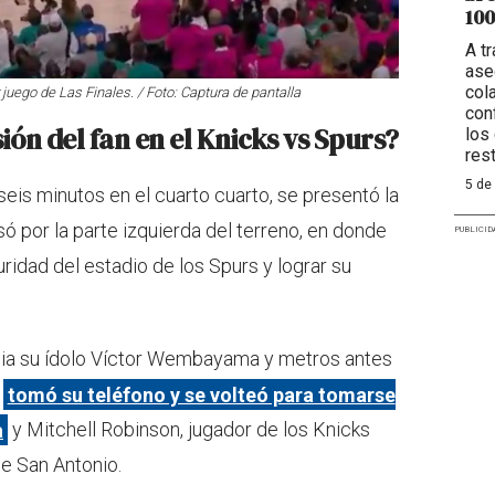
100
A t
ase
col
 juego de Las Finales. / Foto: Captura de pantalla
con
ión del fan en el Knicks vs Spurs?
los
res
5 de
is minutos en el cuarto cuarto, se presentó la
só por la parte izquierda del terreno, en donde
PUBLICID
ridad del estadio de los Spurs y lograr su
hacia su ídolo Víctor Wembayama y metros antes
s
tomó su teléfono y se volteó para tomarse
a
y Mitchell Robinson, jugador de los Knicks
e San Antonio.