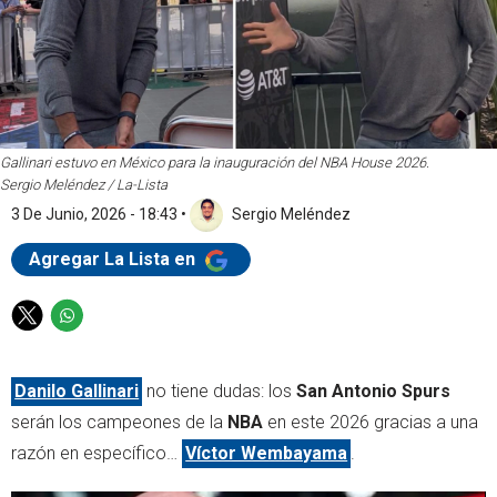
Gallinari estuvo en México para la inauguración del NBA House 2026.
Sergio Meléndez / La-Lista
3 De Junio, 2026 - 18:43
•
Sergio Meléndez
Agregar La Lista en
T
W
w
h
i
a
Danilo Gallinari
no tiene dudas: los
San Antonio Spurs
t
t
t
s
serán los campeones de la
NBA
en este 2026 gracias a una
e
a
razón en específico…
Víctor Wembayama
.
r
p
p