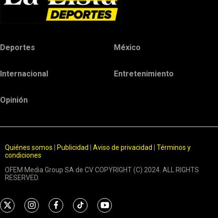
Deportes
México
Internacional
Entretenimiento
Opinión
Quiénes somos
|
Publicidad
|
Aviso de privacidad
|
Términos y
condiciones
OFEM Media Group SA de CV COPYRIGHT (C) 2024. ALL RIGHTS
RESERVED.
t
i
f
t
y