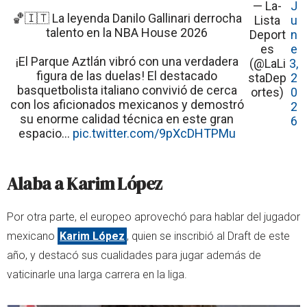
— La-
J
🏀🇮🇹 La leyenda Danilo Gallinari derrocha
Lista
u
talento en la NBA House 2026
Deport
n
es
e
¡El Parque Aztlán vibró con una verdadera
(@LaLi
3,
figura de las duelas! El destacado
staDep
2
basquetbolista italiano convivió de cerca
ortes)
0
con los aficionados mexicanos y demostró
2
su enorme calidad técnica en este gran
6
espacio…
pic.twitter.com/9pXcDHTPMu
Alaba a Karim López
Por otra parte, el europeo aprovechó para hablar del jugador
mexicano
Karim López
, quien se inscribió al Draft de este
año, y destacó sus cualidades para jugar además de
vaticinarle una larga carrera en la liga.