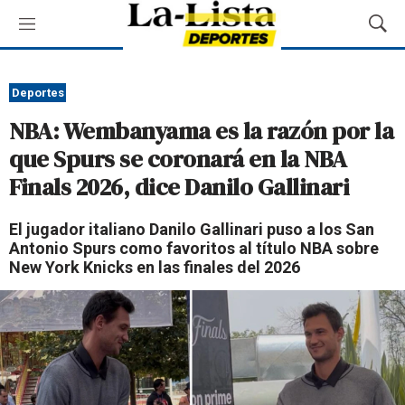
M
M
e
o
n
s
ú
t
Deportes
r
NBA: Wembanyama es la razón por la
a
r
que Spurs se coronará en la NBA
B
Finals 2026, dice Danilo Gallinari
ú
s
q
El jugador italiano Danilo Gallinari puso a los San
u
Antonio Spurs como favoritos al título NBA sobre
e
New York Knicks en las finales del 2026
d
a