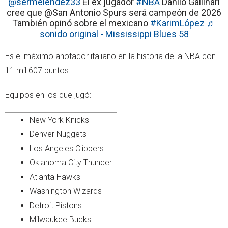
@sermelendez33
El ex jugador
#NBA
Danilo Gallinari
cree que @San Antonio Spurs será campeón de 2026
También opinó sobre el mexicano
#KarimLópez
♬
sonido original - Mississippi Blues 58
Es el máximo anotador italiano en la historia de la NBA con
11 mil 607 puntos.
Equipos en los que jugó:
New York Knicks
Denver Nuggets
Los Angeles Clippers
Oklahoma City Thunder
Atlanta Hawks
Washington Wizards
Detroit Pistons
Milwaukee Bucks