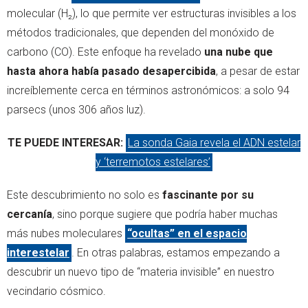
molecular (H₂), lo que permite ver estructuras invisibles a los
métodos tradicionales, que dependen del monóxido de
carbono (CO). Este enfoque ha revelado
una nube que
hasta ahora había pasado desapercibida
, a pesar de estar
increíblemente cerca en términos astronómicos: a solo 94
parsecs (unos 306 años luz).
TE PUEDE INTERESAR:
La sonda Gaia revela el ADN estelar
y ‘terremotos estelares’
Este descubrimiento no solo es
fascinante por su
cercanía
, sino porque sugiere que podría haber muchas
más nubes moleculares
“ocultas” en el espacio
interestelar
. En otras palabras, estamos empezando a
descubrir un nuevo tipo de “materia invisible” en nuestro
vecindario cósmico.