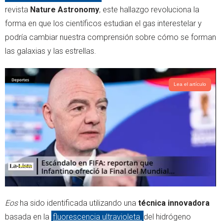
r
p
revista
Nature Astronomy
, este hallazgo revoluciona la
p
forma en que los científicos estudian el gas interestelar y
podría cambiar nuestra comprensión sobre cómo se forman
las galaxias y las estrellas.
Lea el artículo
Eos
ha sido identificada utilizando una
técnica innovadora
basada en la
fluorescencia ultravioleta
del hidrógeno