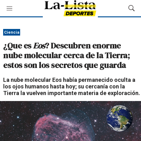
M
M
e
o
n
s
ú
t
Ciencia
r
¿Que es
Eos
? Descubren enorme
a
r
nube molecular cerca de la Tierra;
B
estos son los secretos que guarda
ú
s
q
La nube molecular Eos había permanecido oculta a
u
los ojos humanos hasta hoy; su cercanía con la
e
Tierra la vuelven importante materia de exploración.
d
a