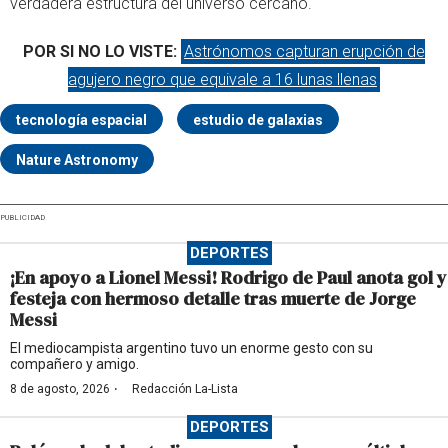
verdadera estructura del universo cercano.
POR SI NO LO VISTE:
Astrónomos capturan erupción de
agujero negro que equivale a 16 lunas llenas
tecnología espacial
estudio de galaxias
Nature Astronomy
PUBLICIDAD
DEPORTES
¡En apoyo a Lionel Messi! Rodrigo de Paul anota gol y
festeja con hermoso detalle tras muerte de Jorge
Messi
El mediocampista argentino tuvo un enorme gesto con su
compañero y amigo.
·
8 de agosto, 2026
Redacción La-Lista
DEPORTES