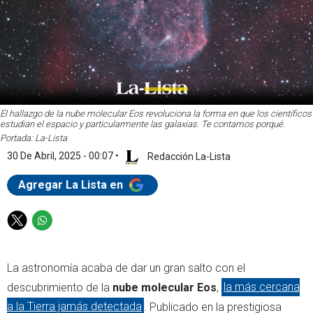
El hallazgo de la nube molecular Eos revoluciona la forma en que los científicos
estudian el espacio y particularmente las galaxias. Te contamos porqué.
Portada: La-Lista
30 De Abril, 2025 - 00:07
•
Redacción La-Lista
Agregar La Lista en
T
W
w
h
i
a
La astronomía acaba de dar un gran salto con el
t
t
t
s
descubrimiento de la
nube molecular Eos
,
la más cercana
e
a
a la Tierra jamás detectada
. Publicado en la prestigiosa