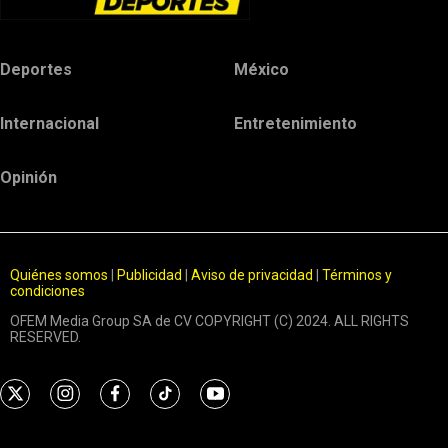
Deportes
México
Internacional
Entretenimiento
Opinión
Quiénes somos
|
Publicidad
|
Aviso de privacidad
|
Términos y
condiciones
OFEM Media Group SA de CV COPYRIGHT (C) 2024. ALL RIGHTS
RESERVED.
t
i
f
t
y
w
n
a
i
o
i
s
c
k
u