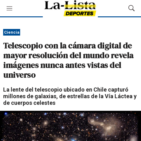
M
M
e
o
n
s
ú
t
Ciencia
r
Telescopio con la cámara digital de
a
r
mayor resolución del mundo revela
B
imágenes nunca antes vistas del
ú
s
universo
q
u
La lente del telescopio ubicado en Chile capturó
e
millones de galaxias, de estrellas de la Vía Láctea y
d
de cuerpos celestes
a