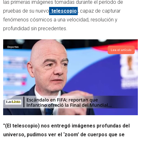
las primeras imágenes tomadas durante el período de
r
p
pruebas de su nuevo
telescopio
, capaz de capturar
p
fenómenos cósmicos a una velocidad, resolución y
profundidad sin precedentes.
Lea el artículo
"(El telescopio) nos entregó imágenes profundas del
universo, pudimos ver el ‘zoom’ de cuerpos que se