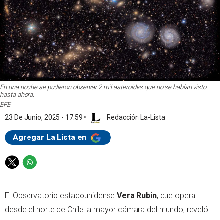
En una noche se pudieron observar 2 mil asteroides que no se habían visto
hasta ahora.
EFE
23 De Junio, 2025 - 17:59
•
Redacción La-Lista
Agregar La Lista en
T
W
w
h
i
a
El Observatorio estadounidense
Vera Rubin
, que opera
t
t
t
s
desde el norte de Chile la mayor cámara del mundo, reveló
e
a