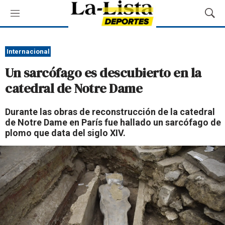
M
M
e
o
n
s
ú
t
Internacional
r
Un sarcófago es descubierto en la
a
r
catedral de Notre Dame
B
ú
Durante las obras de reconstrucción de la catedral
s
de Notre Dame en París fue hallado un sarcófago de
q
plomo que data del siglo XIV.
u
e
d
a