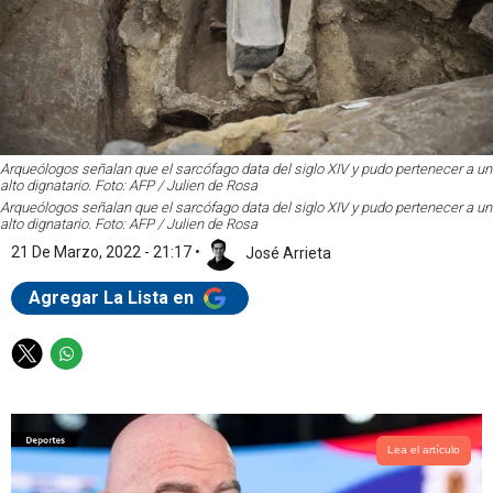
Arqueólogos señalan que el sarcófago data del siglo XIV y pudo pertenecer a un
alto dignatario. Foto: AFP / Julien de Rosa
Arqueólogos señalan que el sarcófago data del siglo XIV y pudo pertenecer a un
alto dignatario. Foto: AFP / Julien de Rosa
21 De Marzo, 2022 - 21:17
•
José Arrieta
Agregar La Lista en
T
W
w
h
i
a
t
t
t
s
Lea el artículo
e
a