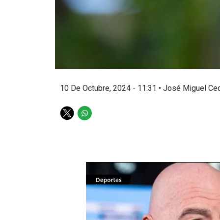
10 De Octubre, 2024 - 11:31
•
José Miguel Ce
T
W
w
h
i
a
t
t
t
s
e
a
r
p
p