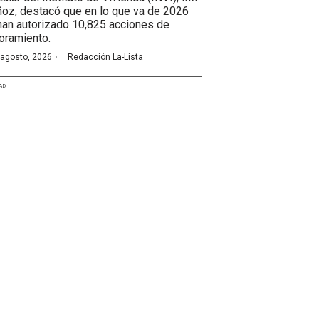
oz, destacó que en lo que va de 2026
han autorizado 10,825 acciones de
oramiento.
·
 agosto, 2026
Redacción La-Lista
AD