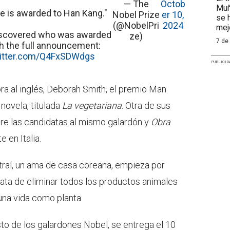
— The
Octob
Muñ
re is awarded to Han Kang."
Nobel Prize
er 10,
se 
(@NobelPri
2024
mej
iscovered who was awarded
ze)
7 de
tch the full announcement:
witter.com/Q4FxSDWdgs
PUBLICID
ra al inglés, Deborah Smith, el premio Man
novela, titulada
La vegetariana
. Otra de sus
re las candidatas al mismo galardón y
Obra
 en Italia.
tral, un ama de casa coreana, empieza por
rata de eliminar todos los productos animales
una vida como planta.
sto de los galardones Nobel, se entrega el 10