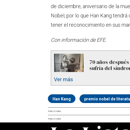
de diciembre, aniversario de la mue
Nobel, por lo que Han Kang tendrá
tener el reconocimiento en sus ma
Con información de EFE.
70 años después 
sufría del síndr
Ver más
Han Kang
premio nobel de literat
PUBLICIDAD
PUBLICIDAD