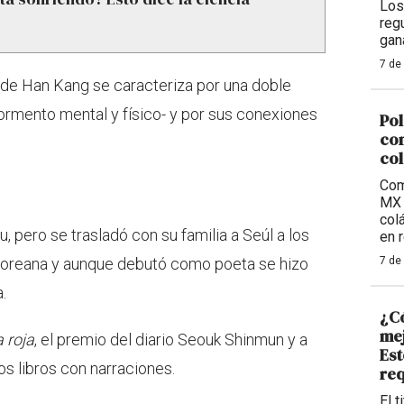
Los
reg
gan
7 de
 de Han Kang se caracteriza por una doble
ormento mental y físico- y por sus conexiones
Pol
com
col
Com
MX 
col
pero se trasladó con su familia a Seúl a los
en 
 coreana y aunque debutó como poeta se hizo
7 de
.
¿Có
mej
a roja
, el premio del diario Seouk Shinmun y a
Est
s libros con narraciones.
req
El t