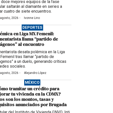
 doce mejores equipos de la fase
ular saltarán al diamante en series a
ar cuatro de siete encuentros.
·
 agosto, 2026
Ivonne Lino
DEPORTES
émica en Liga MX Femenil:
entarista llama “partido de
ágenos” al encuentro
entarista desata polémica en la Liga
Femenil tras llamar “partido de
ágenos” a un duelo, generando críticas
redes sociales.
·
 agosto, 2026
Alejandro López
MÉXICO
mo tramitar un crédito para
orar tu vivienda en la CDMX?
os son los montos, tasas y
uisitos anunciados por Brugada
itular del Instituto de Vivienda (INVI), Inti