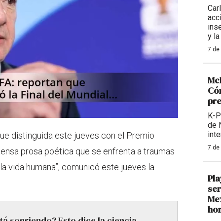
Carl
acc
ins
y la
7 de
McD
Cóm
pre
K-P
de 
int
ue distinguida este jueves con el Premio
7 de
ntensa prosa poética que se enfrenta a traumas
e la vida humana”, comunicó este jueves la
Pla
ser
Mex
hor
tá sonriendo? Esto dice la ciencia