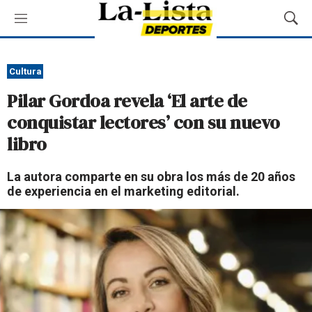
M
M
e
o
n
s
ú
t
Cultura
r
Pilar Gordoa revela ‘El arte de
a
r
conquistar lectores’ con su nuevo
B
libro
ú
s
q
La autora comparte en su obra los más de 20 años
u
de experiencia en el marketing editorial.
e
d
a