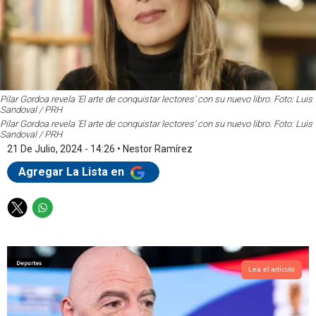
Pilar Gordoa revela 'El arte de conquistar lectores' con su nuevo libro. Foto: Luis
Sandoval / PRH
Pilar Gordoa revela 'El arte de conquistar lectores' con su nuevo libro. Foto: Luis
Sandoval / PRH
21 De Julio, 2024 - 14:26
•
Nestor Ramírez
Agregar La Lista en
T
W
w
h
i
a
t
t
t
s
Lea el artículo
e
a
r
p