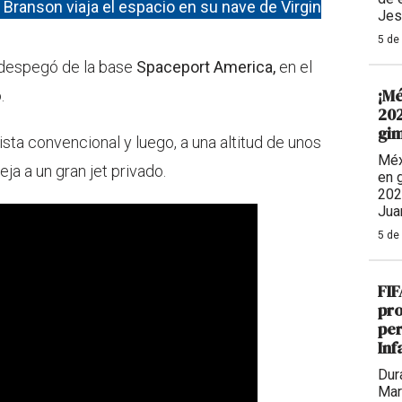
d Branson viaja el espacio en su nave de Virgin
Jes
5 de
despegó de la base
Spaceport America,
en el
¡Mé
.
202
gim
ta convencional y luego, a una altitud de unos
Méx
ja a un gran jet privado.
en 
202
Jua
5 de
FIF
pro
per
Inf
Dur
Mar