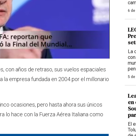
cam
6 de
LEG
Pre
set
La 
con
mun
pen
, con años de retraso, sus vuelos espaciales
5 de
ra la empresa fundada en 2004 por el millonario
Lea
en 
inco ocasiones, pero hasta ahora sus únicos
Sou
a lo hace con la Fuerza Aérea Italiana como
par
El 
Tolu
de 