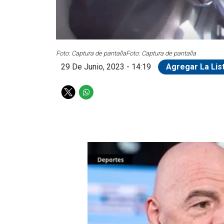
Foto: Captura de pantalla
Foto: Captura de pantalla
29 De Junio, 2023 - 14:19
Agregar La Lis
T
W
w
h
i
a
t
t
t
s
e
a
r
p
p