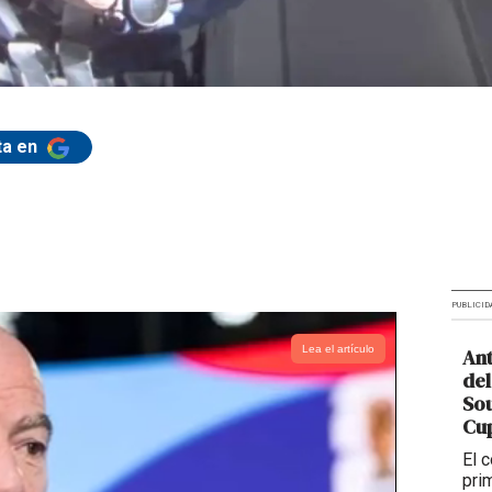
ta en
PUBLICID
Lea el artículo
Ant
del
So
Cup
El 
pri