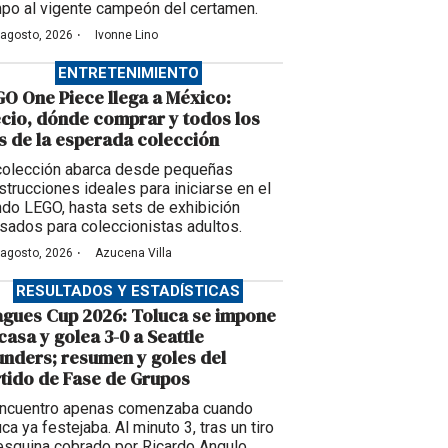
po al vigente campeón del certamen.
·
 agosto, 2026
Ivonne Lino
ENTRETENIMIENTO
O One Piece llega a México:
cio, dónde comprar y todos los
s de la esperada colección
colección abarca desde pequeñas
strucciones ideales para iniciarse en el
do LEGO, hasta sets de exhibición
sados para coleccionistas adultos.
·
 agosto, 2026
Azucena Villa
RESULTADOS Y ESTADÍSTICAS
gues Cup 2026: Toluca se impone
casa y golea 3-0 a Seattle
nders; resumen y goles del
tido de Fase de Grupos
encuentro apenas comenzaba cuando
ca ya festejaba. Al minuto 3, tras un tiro
esquina cobrado por Ricardo Angulo,