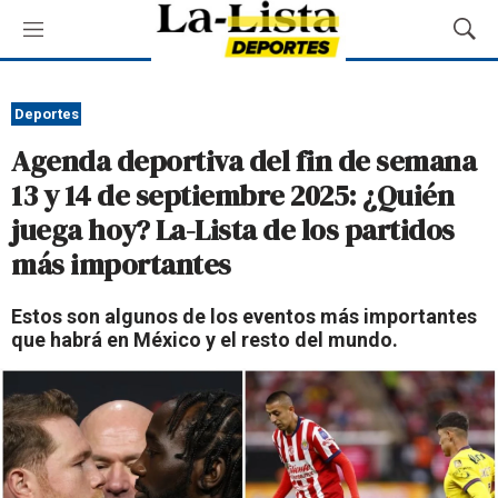
M
M
e
o
n
s
ú
t
Deportes
r
Agenda deportiva del fin de semana
a
r
13 y 14 de septiembre 2025: ¿Quién
B
juega hoy? La-Lista de los partidos
ú
s
más importantes
q
u
Estos son algunos de los eventos más importantes
e
que habrá en México y el resto del mundo.
d
a