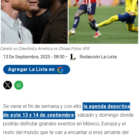
Canelo vs Crawford y América vs Chivas.
Fotos: EFE
13 De Septiembre, 2025 - 08:00
•
Redacción La-Lista
Agregar La Lista en
T
W
w
h
i
a
Se viene el fin de semana y con ello
la agenda deportiva
t
t
t
s
de este 13 y 14 de septiembre
, sábado y domingo donde
e
a
podrás disfrutar grandes eventos en México, Europa y el
r
p
resto del mundo que te van a encantar si eres amante del
p