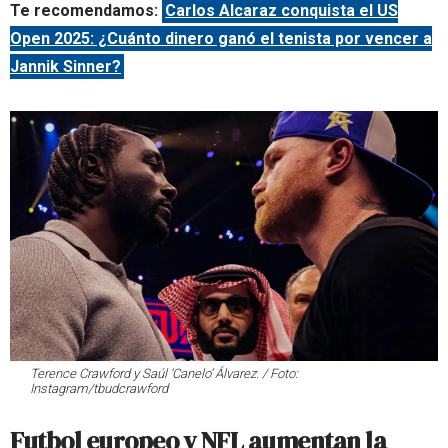
Te recomendamos:
Carlos Alcaraz conquista el US
Open 2025: ¿Cuánto dinero ganó el tenista por vencer a
Jannik Sinner?
Terence Crawford y Saúl ‘Canelo’ Álvarez. / Foto:
Instagram/tbudcrawford
Futbol europeo y NFL aumentan la