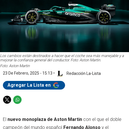
Los cambios están destinados a hacer que el coche sea más manejable y a
mejorar la confianza general del conductor. Foto: Aston Martin.
Foto: Aston Martin
23 De Febrero, 2025 - 15:13
•
Redacción La-Lista
Agregar La Lista en
T
W
w
h
i
a
El
nuevo monoplaza de Aston Martin
con el que el doble
t
t
t
s
campeón del mundo español
Fernando Alonso
y el