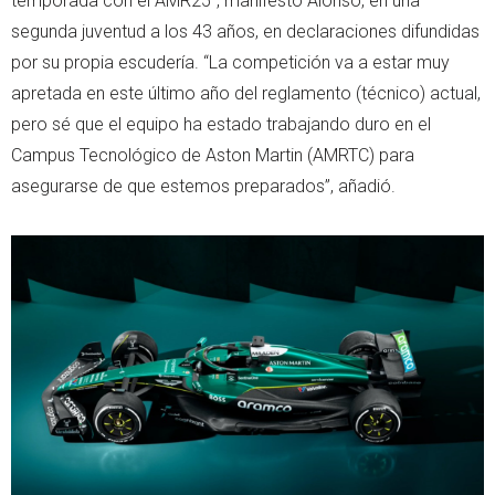
temporada con el AMR25", manifestó Alonso, en una
segunda juventud a los 43 años, en declaraciones difundidas
por su propia escudería. “La competición va a estar muy
apretada en este último año del reglamento (técnico) actual,
pero sé que el equipo ha estado trabajando duro en el
Campus Tecnológico de Aston Martin (AMRTC) para
asegurarse de que estemos preparados”, añadió.