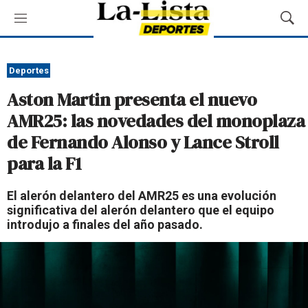
M
M
e
o
n
s
ú
t
Deportes
r
Aston Martin presenta el nuevo
a
r
AMR25: las novedades del monoplaza
B
de Fernando Alonso y Lance Stroll
ú
s
para la F1
q
u
El alerón delantero del AMR25 es una evolución
e
significativa del alerón delantero que el equipo
d
introdujo a finales del año pasado.
a