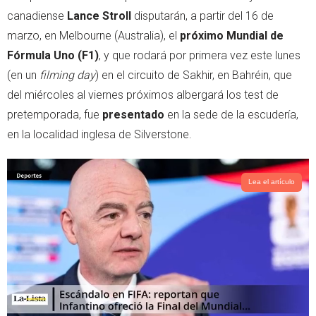
e
a
canadiense
Lance Stroll
disputarán, a partir del 16 de
r
p
marzo, en Melbourne (Australia), el
próximo Mundial de
p
Fórmula Uno (F1)
, y que rodará por primera vez este lunes
(en un
filming day
) en el circuito de Sakhir, en Bahréin, que
del miércoles al viernes próximos albergará los test de
pretemporada, fue
presentado
en la sede de la escudería,
en la localidad inglesa de Silverstone.
Lea el artículo