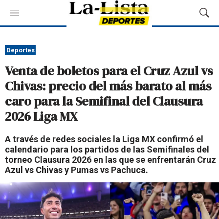
M
M
e
o
n
s
ú
t
Deportes
r
Venta de boletos para el Cruz Azul vs
a
r
Chivas: precio del más barato al más
B
caro para la Semifinal del Clausura
ú
s
2026 Liga MX
q
u
A través de redes sociales la Liga MX confirmó el
e
calendario para los partidos de las Semifinales del
d
torneo Clausura 2026 en las que se enfrentarán Cruz
a
Azul vs Chivas y Pumas vs Pachuca.