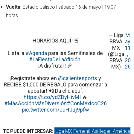
Vuelta:
Estadio Jalisco | sábado 16 de mayo | 19:07
horas
— Liga
M
¡HORARIOS AQUÍ! 🚨
BBVA
ay
MX
11
Lista la
#Agenda
para las Semifinales de
(@Liga
,
#LaFiestaDeLaAfición
.
BBVA
20
¡A disfrutar! 🎉
MX)
26
¡Regístrate ahora en
@calientesports
y
RECIBE $1,000 DE REGALO para comenzar a
apostar! 📲 Da clic aquí:
https://t.co/ydZDyHivMI
🔥
#MásAcciónMásDiversión
#ConMéxicoC26
pic.twitter.com/JuHJuj9pfw
TE PUEDE INTERESAR:
Liga MX Femenil: Así llegan América