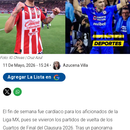
Foto: IG Chivas | Cruz Azul
11 De Mayo, 2026 - 15:24
•
Azucena Villa
Agregar La Lista en
T
W
w
h
i
a
El fin de semana fue cardíaco para los aficionados de la
t
t
t
s
Liga MX, pues se vivieron los partidos de vuelta de los
e
a
Cuartos de Final del Clausura 2026. Tras un panorama