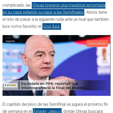
r
p
complicado, las
Chivas lograron una magistral remontada
p
en su casa sellando su pase a las Semifinales
. Ahora, tiene
el reto de pasar a la siguiente roda ante un rival que también
luce como favorito: el
Cruz Azul.
Lea el artículo
El capítulo decisivo de las Semifinal se jugará el próximo fin
de semana en el
Estadio Jalisco
, donde Chivas buscará