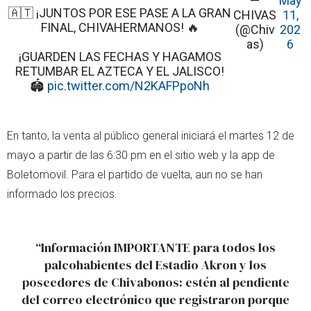
—
May
🇦🇹 ¡JUNTOS POR ESE PASE A LA GRAN
CHIVAS
11,
FINAL, CHIVAHERMANOS! 🔥
(@Chiv
202
as)
6
¡GUARDEN LAS FECHAS Y HAGAMOS
RETUMBAR EL AZTECA Y EL JALISCO!
🏟️
pic.twitter.com/N2KAFPpoNh
En tanto, la venta al público general iniciará el martes 12 de
mayo a partir de las 6:30 pm en el sitio web y la app de
Boletomovil. Para el partido de vuelta, aun no se han
informado los precios.
“Información IMPORTANTE para todos los
palcohabientes del Estadio Akron y los
poseedores de Chivabonos: estén al pendiente
del correo electrónico que registraron porque