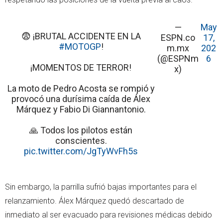
—
May
😨 ¡BRUTAL ACCIDENTE EN LA
ESPN.co
17,
#MOTOGP
!
m.mx
202
(@ESPNm
6
¡MOMENTOS DE TERROR!
x)
La moto de Pedro Acosta se rompió y
provocó una durísima caída de Álex
Márquez y Fabio Di Giannantonio.
🙏 Todos los pilotos están
conscientes.
pic.twitter.com/JgTyWvFh5s
Sin embargo, la parrilla sufrió bajas importantes para el
relanzamiento. Álex Márquez quedó descartado de
inmediato al ser evacuado para revisiones médicas debido