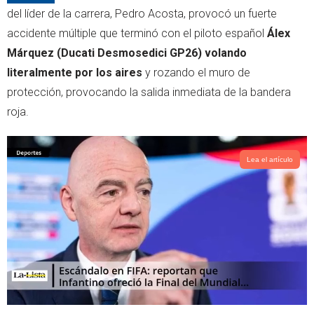
r
p
del líder de la carrera, Pedro Acosta, provocó un fuerte
p
accidente múltiple que terminó con el piloto español
Álex
Márquez (Ducati Desmosedici GP26) volando
literalmente por los aires
y rozando el muro de
protección, provocando la salida inmediata de la bandera
roja.
Lea el artículo