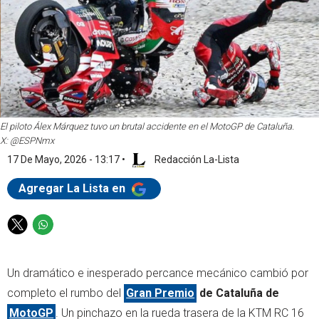
El piloto Álex Márquez tuvo un brutal accidente en el MotoGP de Cataluña.
X: @ESPNmx
17 De Mayo, 2026 - 13:17
•
Redacción La-Lista
Agregar La Lista en
T
W
w
h
i
a
Un dramático e inesperado percance mecánico cambió por
t
t
t
s
completo el rumbo del
Gran Premio
de Cataluña de
e
a
MotoGP
. Un pinchazo en la rueda trasera de la KTM RC 16