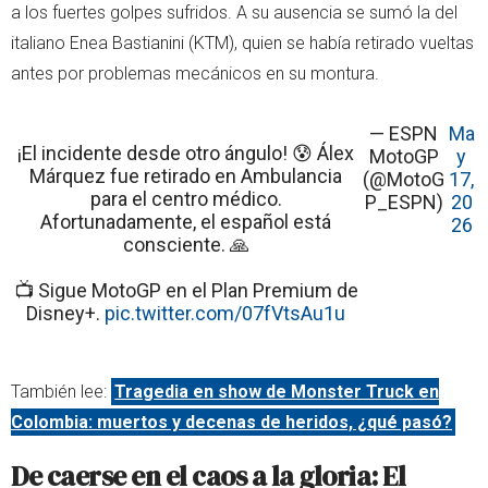
a los fuertes golpes sufridos. A su ausencia se sumó la del
italiano Enea Bastianini (KTM), quien se había retirado vueltas
antes por problemas mecánicos en su montura.
— ESPN
Ma
¡El incidente desde otro ángulo! 😰 Álex
MotoGP
y
Márquez fue retirado en Ambulancia
(@MotoG
17,
para el centro médico.
P_ESPN)
20
Afortunadamente, el español está
26
consciente. 🙏
📺 Sigue MotoGP en el Plan Premium de
Disney+.
pic.twitter.com/07fVtsAu1u
También lee:
Tragedia en show de Monster Truck en
Colombia: muertos y decenas de heridos, ¿qué pasó?
De caerse en el caos a la gloria: El