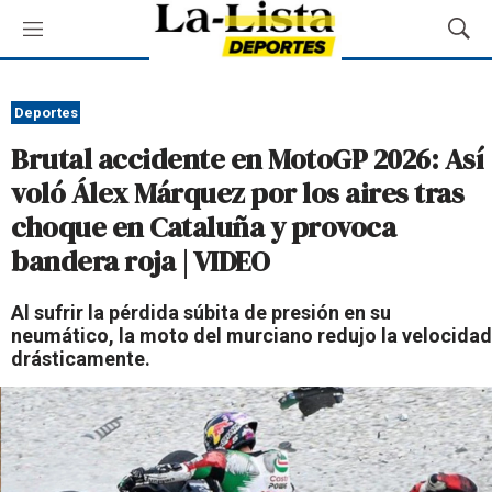
M
M
e
o
n
s
ú
t
Deportes
r
Brutal accidente en MotoGP 2026: Así
a
r
voló Álex Márquez por los aires tras
B
choque en Cataluña y provoca
ú
s
bandera roja | VIDEO
q
u
Al sufrir la pérdida súbita de presión en su
e
neumático, la moto del murciano redujo la velocidad
d
drásticamente.
a